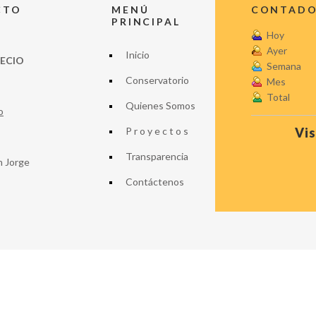
CTO
MENÚ
CONTADOR
PRINCIPAL
Hoy
Ayer
Inicio
LECIO
Semana
Conservatorio
Mes
Total
Quienes Somos
o
P r o y e c t o s
Vis
Transparencia
n Jorge
Contáctenos