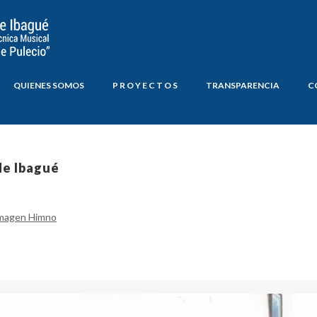
QUIENES SOMOS
P R O Y E C T O S
TRANSPARENCIA
C
de Ibagué