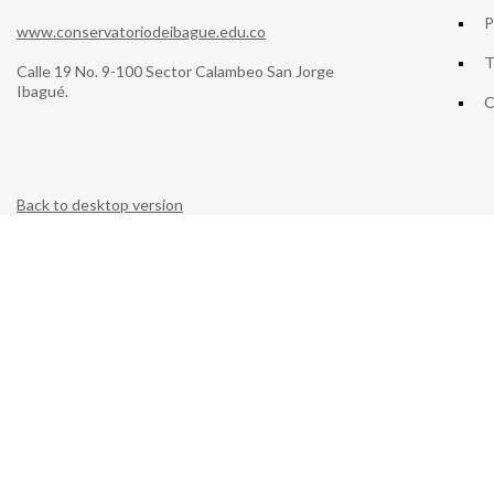
P
www.conservatoriodeibague.edu.co
T
Calle 19 No. 9-100 Sector Calambeo San Jorge
Ibagué.
C
Back to desktop version