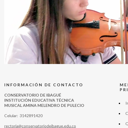
INFORMACIÓN DE CONTACTO
ME
PR
CONSERVATORIO DE IBAGUÉ
INSTITUCIÓN EDUCATIVA TÉCNICA
I
MUSICAL AMINA MELENDRO DE PULECIO
C
Celular: 3142891420
Q
rectoria@conservatoriodeibague.edu.co