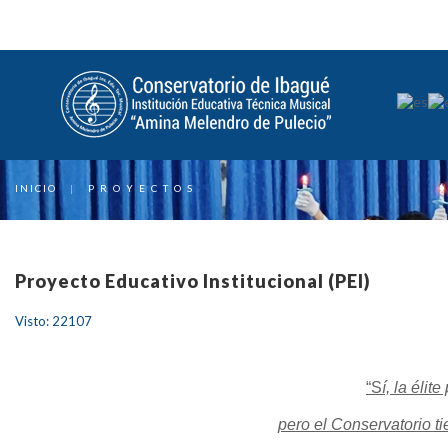
INICIO
|
P R O Y E C T O S
Proyecto Educativo Institucional (PEI)
Visto: 22107
“S
í, la éli
pero el Conservatorio ti