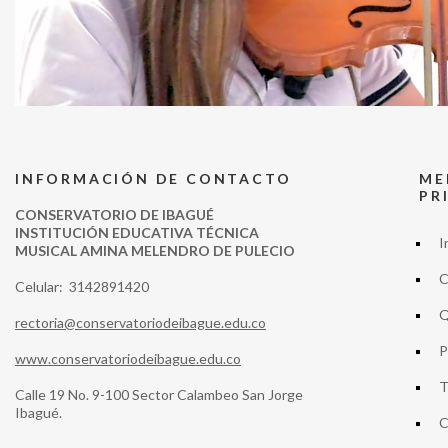
INFORMACIÓN DE CONTACTO
ME
PR
CONSERVATORIO DE IBAGUÉ
INSTITUCIÓN EDUCATIVA TÉCNICA
I
MUSICAL AMINA MELENDRO DE PULECIO
C
Celular: 3142891420
Q
rectoria@conservatoriodeibague.edu.co
P
www.conservatoriodeibague.edu.co
T
Calle 19 No. 9-100 Sector Calambeo San Jorge
Ibagué.
C