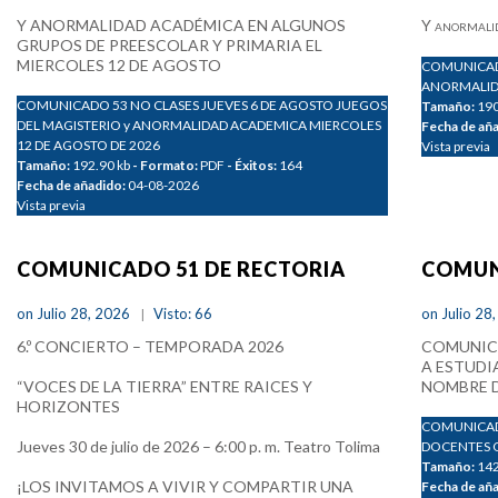
Y ANORMALIDAD ACADÉMICA EN ALGUNOS
Y
ANORMALID
GRUPOS DE PREESCOLAR Y PRIMARIA EL
MIERCOLES 12 DE AGOSTO
COMUNICADO
ANORMALIDAD
COMUNICADO 53 NO CLASES JUEVES 6 DE AGOSTO JUEGOS
Tamaño:
190
DEL MAGISTERIO y ANORMALIDAD ACADEMICA MIERCOLES
Fecha de añ
12 DE AGOSTO DE 2026
Vista previa
Tamaño:
192.90 kb
- Formato:
PDF
- Éxitos:
164
Fecha de añadido:
04-08-2026
Vista previa
COMUNICADO 51 DE RECTORIA
COMUN
on Julio 28, 2026
Visto: 66
on Julio 28
6.º CONCIERTO – TEMPORADA 2026
COMUNICA
A ESTUDI
“VOCES DE LA TIERRA” ENTRE RAICES Y
NOMBRE DE
HORIZONTES
COMUNICADO
Jueves 30 de julio de 2026 – 6:00 p. m. Teatro Tolima
DOCENTES 
Tamaño:
142
¡LOS INVITAMOS A VIVIR Y COMPARTIR UNA
Fecha de añ