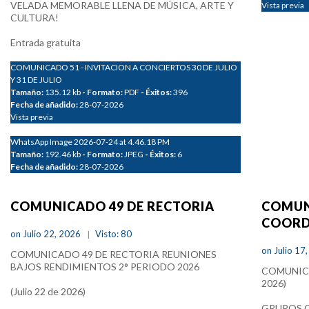
VELADA MEMORABLE LLENA DE MÚSICA, ARTE Y
Vista previa
CULTURA!
Entrada gratuita
COMUNICADO 51 - INVITACION A CONCIERTOS 30 DE JULIO
Y 31 DE JULIO
Tamaño:
135.12 kb
- Formato:
PDF
- Éxitos:
396
Fecha de añadido:
28-07-2026
Vista previa
WhatsApp Image 2026-07-24 at 4.46.18 PM
Tamaño:
192.46 kb
- Formato:
JPEG
- Éxitos:
6
Fecha de añadido:
28-07-2026
COMUNICADO 49 DE RECTORIA
COMUN
COORDI
on Julio 22, 2026
Visto: 80
on Julio 17
COMUNICADO 49 DE RECTORIA REUNIONES
BAJOS RENDIMIENTOS 2° PERIODO 2026
COMUNICA
2026)
(Julio 22 de 2026)
GRUPOS Q