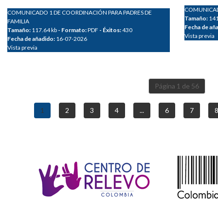
COMUNICADO
COMUNICADO 1 DE COORDINACIÓN PARA PADRES DE
Tamaño:
141
FAMILIA
Fecha de añ
Tamaño:
117.64 kb
- Formato:
PDF
- Éxitos:
430
Vista previa
Fecha de añadido:
16-07-2026
Vista previa
Página 1 de 56
1
2
3
4
...
6
7