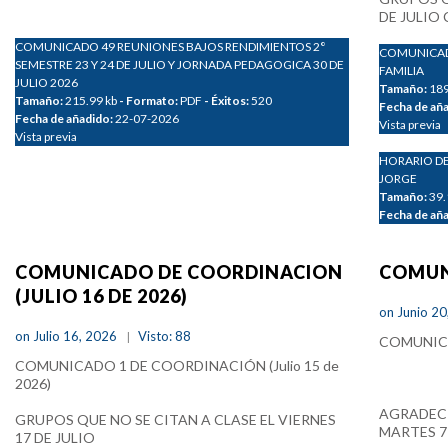
DE JULIO
COMUNICADO 49 REUNIONES BAJOS RENDIMIENTOS 2°
COMUNICADO
SEMESTRE 23 Y 24 DE JULIO Y JORNADA PEDAGOGICA 30 DE
FAMILIA
JULIO 2026
Tamaño:
189
Tamaño:
215.99 kb
- Formato:
PDF
- Éxitos:
520
Fecha de añ
Fecha de añadido:
22-07-2026
Vista previa
Vista previa
HORARIO DE
JORGE
Tamaño:
39.
Fecha de añ
COMUNICADO DE COORDINACION
COMUN
(JULIO 16 DE 2026)
on Junio 2
on Julio 16, 2026
Visto: 88
COMUNICAD
COMUNICADO 1 DE COORDINACIÓN (Julio 15 de
2026)
AGRADECI
GRUPOS QUE NO SE CITAN A CLASE EL VIERNES
MARTES 7
17 DE JULIO