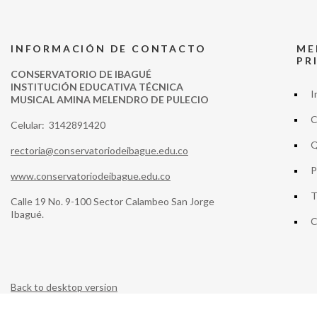
INFORMACIÓN DE CONTACTO
ME
PR
CONSERVATORIO DE IBAGUÉ
INSTITUCIÓN EDUCATIVA TÉCNICA
I
MUSICAL AMINA MELENDRO DE PULECIO
C
Celular: 3142891420
Q
rectoria@conservatoriodeibague.edu.co
P
www.conservatoriodeibague.edu.co
T
Calle 19 No. 9-100 Sector Calambeo San Jorge
Ibagué.
C
Back to desktop version