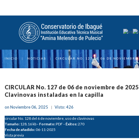
INICIO
|
NOTICIAS
|
CIRCULAR NO. 127 DE 06 DE NOVIEMBRE 
CIRCULAR No. 127 de 06 de noviembre de 2025
Clavinovas instaladas en la capilla
on Noviembre 06, 2025
Visto: 426
circular No. 128 del 6 de noviembre, uso de clavinovas
Tamaño:
128.16 kb
- Formato:
PDF
- Éxitos:
270
Fecha de añadido:
06-11-2025
Vista previa