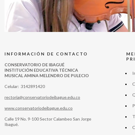
INFORMACIÓN DE CONTACTO
ME
PR
CONSERVATORIO DE IBAGUÉ
INSTITUCIÓN EDUCATIVA TÉCNICA
I
MUSICAL AMINA MELENDRO DE PULECIO
C
Celular: 3142891420
Q
rectoria@conservatoriodeibague.edu.co
P
www.conservatoriodeibague.edu.co
T
Calle 19 No. 9-100 Sector Calambeo San Jorge
Ibagué.
C