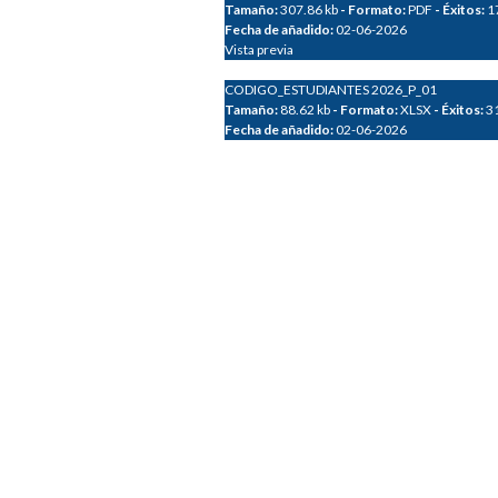
Tamaño:
307.86 kb
- Formato:
PDF
- Éxitos:
1
Fecha de añadido:
02-06-2026
Vista previa
CODIGO_ESTUDIANTES 2026_P_01
Tamaño:
88.62 kb
- Formato:
XLSX
- Éxitos:
3
Fecha de añadido:
02-06-2026