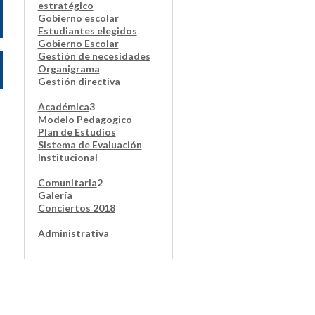
estratégico
Gobierno escolar
Estudiantes elegidos
Gobierno Escolar
Gestión de necesidades
Organigrama
Gestión directiva
Académica
3
Modelo Pedagogico
Plan de Estudios
Sistema de Evaluación
Institucional
Comunitaria
2
Galería
Conciertos 2018
Administrativa