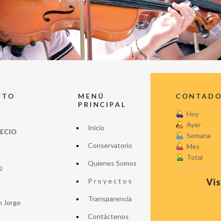
CTO
MENÚ
CONTADOR
PRINCIPAL
Hoy
Ayer
Inicio
LECIO
Semana
Conservatorio
Mes
Total
Quienes Somos
o
P r o y e c t o s
Vis
Transparencia
n Jorge
Contáctenos