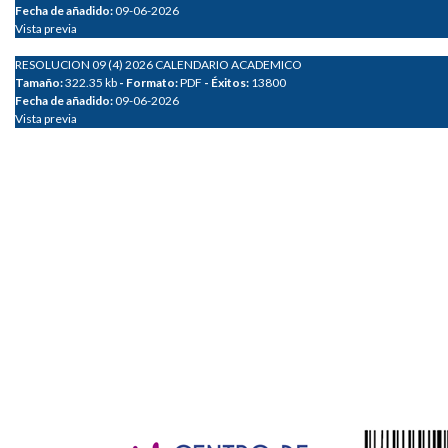
Fecha de añadido:
09-06-2026
Vista previa
RESOLUCION 09 (4) 2026 CALENDARIO ACADEMICO
Tamaño:
322.35 kb
- Formato:
PDF
- Éxitos:
13800
Fecha de añadido:
09-06-2026
Vista previa