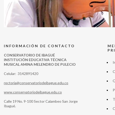
INFORMACIÓN DE CONTACTO
ME
PR
CONSERVATORIO DE IBAGUÉ
INSTITUCIÓN EDUCATIVA TÉCNICA
I
MUSICAL AMINA MELENDRO DE PULECIO
C
Celular: 3142891420
Q
rectoria@conservatoriodeibague.edu.co
P
www.conservatoriodeibague.edu.co
T
Calle 19 No. 9-100 Sector Calambeo San Jorge
Ibagué.
C