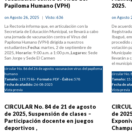
Papiloma Humano (VPH)
2025.
on Agosto 26, 2025
Visto: 636
on Agosto 
La Rectoría informa que, en articulación con la
De acuerdo 
Secretaría de Educación Municipal, se llevará a cabo
Registradur
una jornada de vacunación contra el Virus del
Ibagué, emi
Papiloma Humano (VPH) dirigida a nuestros
procedido 
estudiantes.
Fecha:
martes, 2 de septiembre de
votación pa
2025,
Horario:
9:00 a.m. a 1:00 p.m.,
Lugares:
Sede
Municipale
San Jorge y Sede El Carmen
llevarán a
el municip
circular No. 86 del 26 de agosto, vacunacion virus del papiloma
humano
circular No. 
Tamaño:
119.75 kb
- Formato:
PDF
- Éxitos:
578
Tamaño:
15
Fecha de añadido:
26-08-2025
Fecha de añ
Vista previa
Vista previa
CIRCULAR No. 84 de 21 de agosto
CIRCUL
de 2025, Suspensión de clases –
de 2025
Participación docente en juegos
Exponi
deportivos ,
Champ