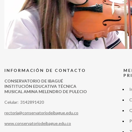
INFORMACIÓN DE CONTACTO
ME
PR
CONSERVATORIO DE IBAGUÉ
INSTITUCIÓN EDUCATIVA TÉCNICA
I
MUSICAL AMINA MELENDRO DE PULECIO
C
Celular: 3142891420
Q
rectoria@conservatoriodeibague.edu.co
P
www.conservatoriodeibague.edu.co
T