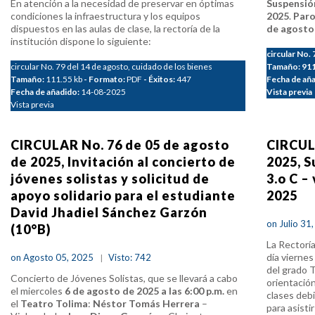
En atención a la necesidad de preservar en óptimas
Suspensión
condiciones la infraestructura y los equipos
2025
.
Paro
dispuestos en las aulas de clase, la rectoría de la
de agosto
institución dispone lo siguiente:
circular No.
circular No. 79 del 14 de agosto, cuidado de los bienes
Tamaño:
911
Tamaño:
111.55 kb
- Formato:
PDF
- Éxitos:
447
Fecha de añ
Fecha de añadido:
14-08-2025
Vista previa
Vista previa
CIRCULAR No. 76 de 05 de agosto
CIRCULA
de 2025, Invitación al concierto de
2025, S
jóvenes solistas y solicitud de
3.o C –
apoyo solidario para el estudiante
2025
David Jhadiel Sánchez Garzón
on Julio 31
(10°B)
La Rectorí
día vierne
on Agosto 05, 2025
Visto: 742
del grado T
Concierto de Jóvenes Solistas, que se llevará a cabo
orientació
el miercoles
6 de agosto de 2025 a las 6:00 p.m.
en
clases deb
el
Teatro Tolima
:
Néstor Tomás Herrera
–
para asisti