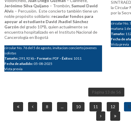
Violonchelo,
Juan Diego Guzmán
– Clarinete,
SINTRAEDU
Jerónimo Silva Quijano
– Trombón,
Samuel David
la Circular
Alvis
– Percusión. Este concierto también tiene un
por la Secr
noble propósito solidario:
recaudar fondos para
apoyar al estudiante David Jhadiel Sánchez
circular No. 
Garzón
del grado 10°B, quien actualmente se
mañana 1 de
encuentra hospitalizado en el Instituto Nacional de
Tamaño:
112
Cancerología en Bogotá
Fecha de añ
Vista previa
circular No. 76 del 5 de agosto, invitacion concierto jovenes
solistas
Tamaño:
291.92 kb
- Formato:
PDF
- Éxitos:
1011
Fecha de añadido:
05-08-2025
Vista previa
Página 13 de 56
8
...
10
11
12
1