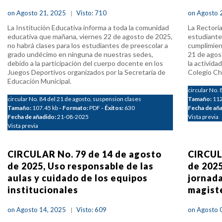
on Agosto 21, 2025
Visto: 710
on Agosto 
La Institución Educativa informa a toda la comunidad
La Rectoría
educativa que mañana, viernes 22 de agosto de 2025,
estudiante
no habrá clases para los estudiantes de preescolar a
cumplimient
grado undécimo en ninguna de nuestras sedes,
21 de agos
debido a la participación del cuerpo docente en los
la activida
Juegos Deportivos organizados por la Secretaría de
Colegio C
Educación Municipal.
circular No.
circular No. 84 del 21 de agosto, suspension clases
Tamaño:
112
Tamaño:
107.45 kb
- Formato:
PDF
- Éxitos:
630
Fecha de añ
Fecha de añadido:
21-08-2025
Vista previa
Vista previa
CIRCULAR No. 79 de 14 de agosto
CIRCUL
de 2025, Uso responsable de las
de 2025
aulas y cuidado de los equipos
jornada
institucionales
magist
on Agosto 14, 2025
Visto: 609
on Agosto 