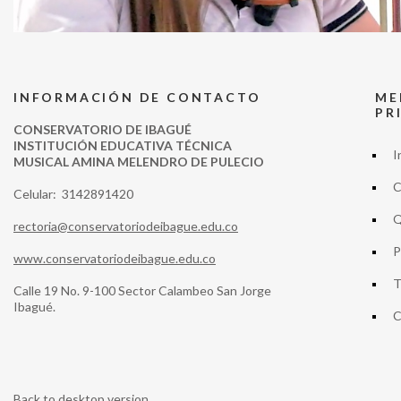
INFORMACIÓN DE CONTACTO
ME
PR
CONSERVATORIO DE IBAGUÉ
INSTITUCIÓN EDUCATIVA TÉCNICA
I
MUSICAL AMINA MELENDRO DE PULECIO
C
Celular: 3142891420
Q
rectoria@conservatoriodeibague.edu.co
P
www.conservatoriodeibague.edu.co
T
Calle 19 No. 9-100 Sector Calambeo San Jorge
Ibagué.
C
Back to desktop version