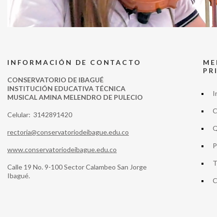
INFORMACIÓN DE CONTACTO
ME
PR
CONSERVATORIO DE IBAGUÉ
INSTITUCIÓN EDUCATIVA TÉCNICA
I
MUSICAL AMINA MELENDRO DE PULECIO
C
Celular: 3142891420
Q
rectoria@conservatoriodeibague.edu.co
P
www.conservatoriodeibague.edu.co
T
Calle 19 No. 9-100 Sector Calambeo San Jorge
Ibagué.
C