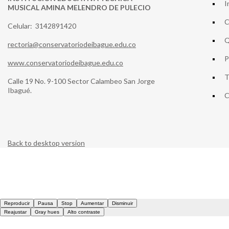
I
MUSICAL AMINA MELENDRO DE PULECIO
C
Celular: 3142891420
Q
rectoria@conservatoriodeibague.edu.co
P
www.conservatoriodeibague.edu.co
T
Calle 19 No. 9-100 Sector Calambeo San Jorge
Ibagué.
C
Back to desktop version