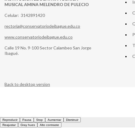
I
MUSICAL AMINA MELENDRO DE PULECIO
C
Celular: 3142891420
Q
rectoria@conservatoriodeibague.edu.co
P
www.conservatoriodeibague.edu.co
T
Calle 19 No. 9-100 Sector Calambeo San Jorge
Ibagué.
C
Back to desktop version