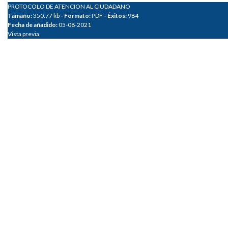
PROTOCOLO DE ATENCION AL CIUDADANO
Tamaño:
350.77 kb
- Formato:
PDF
- Éxitos:
984
Fecha de añadido:
05-08-2021
Vista previa