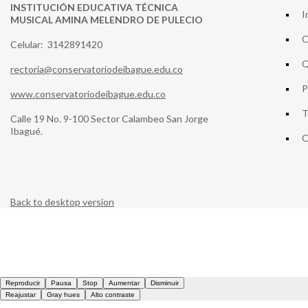
INSTITUCIÓN EDUCATIVA TÉCNICA
I
MUSICAL AMINA MELENDRO DE PULECIO
C
Celular: 3142891420
Q
rectoria@conservatoriodeibague.edu.co
P
www.conservatoriodeibague.edu.co
T
Calle 19 No. 9-100 Sector Calambeo San Jorge
Ibagué.
C
Back to desktop version