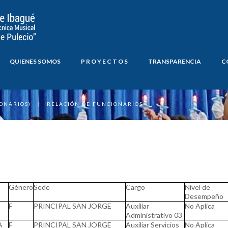
QUIENES SOMOS
P R O Y E C T O S
TRANSPARENCIA
C
ONARIOS)
|
RELACIÓN DE FUNCIONARIOS
Género
Sede
Cargo
Nivel de
Desempeño
F
PRINCIPAL SAN JORGE
Auxiliar
No Aplica
Administrativo 03
A
F
PRINCIPAL SAN JORGE
Auxiliar Servicios
No Aplica