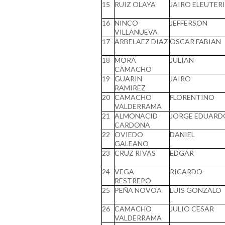
15
RUIZ OLAYA
JAIRO ELEUTER
16
NINCO
JEFFERSON
VILLANUEVA
17
ARBELAEZ DIAZ
OSCAR FABIAN
18
MORA
JULIAN
CAMACHO
19
GUARIN
JAIRO
RAMIREZ
20
CAMACHO
FLORENTINO
VALDERRAMA
21
ALMONACID
JORGE EDUARD
CARDONA
22
OVIEDO
DANIEL
GALEANO
23
CRUZ RIVAS
EDGAR
24
VEGA
RICARDO
RESTREPO
25
PEÑA NOVOA
LUIS GONZALO
26
CAMACHO
JULIO CESAR
VALDERRAMA