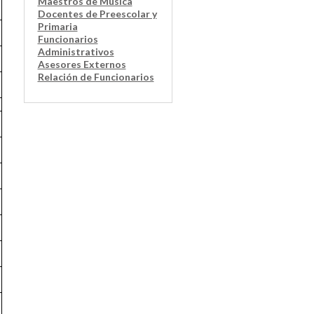
Maestros de Música
Docentes de Preescolar y
Primaria
Funcionarios
Administrativos
Asesores Externos
Relación de Funcionarios