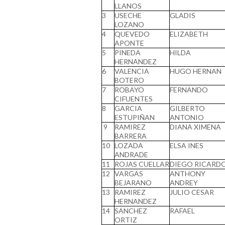
LLANOS
3
USECHE
GLADIS
LOZANO
4
QUEVEDO
ELIZABETH
APONTE
5
PINEDA
HILDA
HERNANDEZ
6
VALENCIA
HUGO HERNAN
BOTERO
7
ROBAYO
FERNANDO
CIFUENTES
8
GARCIA
GILBERTO
ESTUPIÑAN
ANTONIO
9
RAMIREZ
DIANA XIMENA
BARRERA
10
LOZADA
ELSA INES
ANDRADE
11
ROJAS CUELLAR
DIEGO RICARD
12
VARGAS
ANTHONY
BEJARANO
ANDREY
13
RAMIREZ
JULIO CESAR
HERNANDEZ
14
SANCHEZ
RAFAEL
ORTIZ