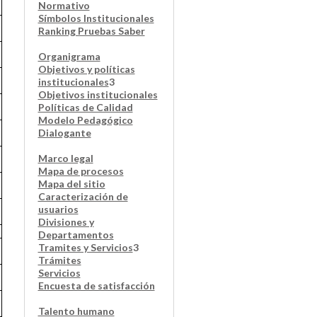
Normativo
Símbolos Institucionales
Ranking Pruebas Saber
Organigrama
Objetivos y políticas
institucionales
3
Objetivos institucionales
Políticas de Calidad
Modelo Pedagógico
Dialogante
Marco legal
Mapa de procesos
Mapa del sitio
Caracterización de
usuarios
Divisiones y
Departamentos
Tramites y Servicios
3
Trámites
Servicios
Encuesta de satisfacción
Talento humano