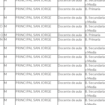
M
PRINCIPAL SAN JORGE
Docente de aula
B. Secundaria
y Media
F
PRINCIPAL SAN JORGE
Docente de aula
B. Primaria
M
PRINCIPAL SAN JORGE
Docente de aula
B. Secundaria
y Media
RO
M
PRINCIPAL SAN JORGE
Docente de aula
B. Secundaria
y Media
IO
M
PRINCIPAL SAN JORGE
Docente de aula
B. Primaria
ON
M
PRINCIPAL SAN JORGE
Docente de aula
B. Primaria
M
PRINCIPAL SAN JORGE
Docente de aula
B. Secundaria
y Media
M
PRINCIPAL SAN JORGE
Docente de aula
B. Secundaria
y Media
M
PRINCIPAL SAN JORGE
Docente de aula
B. Secundaria
y Media
M
PRINCIPAL SAN JORGE
Docente de aula
B. Secundaria
y Media
M
PRINCIPAL SAN JORGE
Docente de aula
B. Secundaria
y Media
M
PRINCIPAL SAN JORGE
Docente de aula
B. Secundaria
y Media
M
PRINCIPAL SAN JORGE
Docente de aula
B. Secundaria
y Media