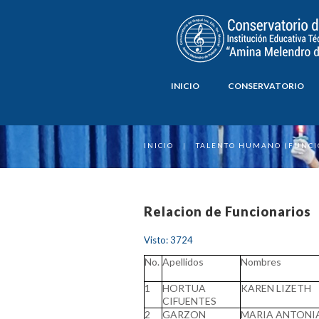
INICIO
CONSERVATORIO
INICIO
|
TALENTO HUMANO (FUNCI
Relacion de Funcionarios
Visto: 3724
No.
Apellidos
Nombres
1
HORTUA
KAREN LIZETH
CIFUENTES
2
GARZON
MARIA ANTONI