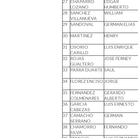
27
CHAPARRO
EDGAR
LOZANO
HUMBERTO
28
SANCHEZ
WILLIAM
VILLANUEVA
29
SANDOVAL
GERMAN ELIAS
30
MARTINEZ
HENRY
31
OSORIO
LUIS ENRIQUE
CARILLO
32
ROJAS
JOSE FERNEY
GUALTERO
33
PARRA DUARTE
SAUL
34
FLOREZ ENCISO
JORGE
35
FERNANDEZ
GERARDO
COLMENARES
ALBERTO
36
GARCIA
LUIS ERNESTO
CABEZAS
37
CAMACHO
GERMAN
SERRANO
38
CHAMORRO
FERNANDO
SILVA