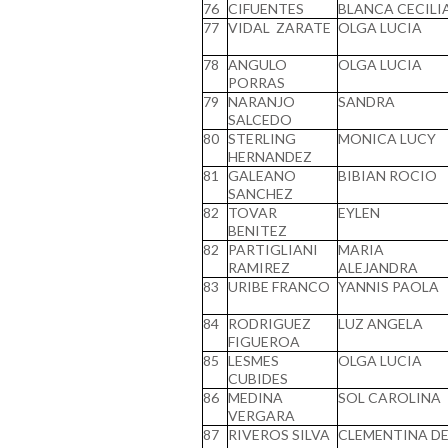
76
CIFUENTES
BLANCA CECILI
77
VIDAL ZARATE
OLGA LUCIA
78
ANGULO
OLGA LUCIA
PORRAS
79
NARANJO
SANDRA
SALCEDO
80
STERLING
MONICA LUCY
HERNANDEZ
81
GALEANO
BIBIAN ROCIO
SANCHEZ
82
TOVAR
EYLEN
BENITEZ
82
PARTIGLIANI
MARIA
RAMIREZ
ALEJANDRA
83
URIBE FRANCO
YANNIS PAOLA
84
RODRIGUEZ
LUZ ANGELA
FIGUEROA
85
LESMES
OLGA LUCIA
CUBIDES
86
MEDINA
SOL CAROLINA
VERGARA
87
RIVEROS SILVA
CLEMENTINA D