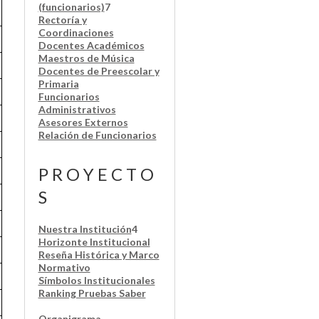
(funcionarios)
7
Rectoría y
Coordinaciones
Docentes Académicos
Maestros de Música
Docentes de Preescolar y
Primaria
Funcionarios
Administrativos
Asesores Externos
Relación de Funcionarios
P R O Y E C T O
S
Nuestra Institución
4
Horizonte Institucional
Reseña Histórica y Marco
Normativo
Símbolos Institucionales
Ranking Pruebas Saber
Organigrama