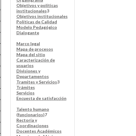
Objetivos y políticas
institucionales
3
Objetivos institucionales
Políticas de Calidad
Modelo Pedagógico
Dialogante
Marco legal
Mapa de procesos
Mapa del sitio
Caracterización de
usuarios
Divisiones y
Departamentos
Tramites y Servicios
3
Trámites
Servicios
Encuesta de satisfacción
Talento humano
(funcionarios)
7
Rectoría y
Coordinaciones
Docentes Académicos