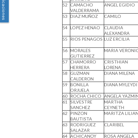
Notificaciones
52
CAMACHO
ANGEL EGIDIO
VALDERRAMA
53
DIAZ MUÑOZ
CAMILO
54
LOPEZ HENAO
CLAUDIA
ALEXANDRA
55
RIOS PENAGOS
LUZ ERCILIA
56
MORALES
MARIA VERONI
GUTIERREZ
57
CHAMORRO
CRISTHIAN
HERRERA
LORENA
58
GUZMAN
DIANA MILENA
CALDERON
59
BONILLA
DIANA MYLEYDI
ORJUELA
60
ROCHA CHICO
ANGELA YAZMI
61
SILVESTRE
MARTHA
SANCHEZ
CEYNETH
62
PINZON
MARITZA LILIA
BAUTISTA
63
RODRIGUEZ
CLARIBEL
SALAZAR
64
ACHICANOY
ROSA ANGELA