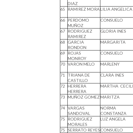
DIAZ
65
RAMIREZ MORA
LILIA ANGELICA
66
PERDOMO
CONSUELO
MUÑOZ
67
RODRIGUEZ
GLORIA INES
RAMIREZ
68
GARCIA
MARGARITA
RONDON
69
ROJAS
CONSUELO
MONROY
70
VARON MELO
MARLENY
71
TRIANA DE
CLARA INES
CASTILLO
72
HERRERA
MARTHA CECIL
HERRERA
73
MUÑOZ GOMEZ
MARITZA
74
VARGAS
NORMA
SANDOVAL
CONSTANZA
75
RODRIGUEZ
LUZ ANGELA
MORALES
75
SERRATO REYES
CONSUELO