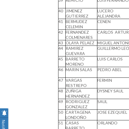
39
REMICIO
LUIS FERNANDO
40
JIMENEZ
LUCERO
GUTIERREZ
ALEJANDRA
41
BERMUDEZ
CENEN
CELEMIN
42
FERNANDEZ
CARLOS ARTU
COLMENARES
43
OLAYA PELAEZ
MIGUEL ANTON
44
RAMIREZ
GUILLERMO LE
GUEVARA
45
BARRETO
LUIS CARLOS
MORENO
46
MARIN SALAS
PEDRO ABEL
47
VARGAS
FERMIN
RESTREPO
48
ZUÑIGA
DYSNEY SAUL
HERNANDEZ
49
RODRIGUEZ
SAUL
GONZALEZ
50
CARTAGENA
JOSE EZEQUIEL
LONDOÑO
51
CASAS
ORLANDO
BARRETO