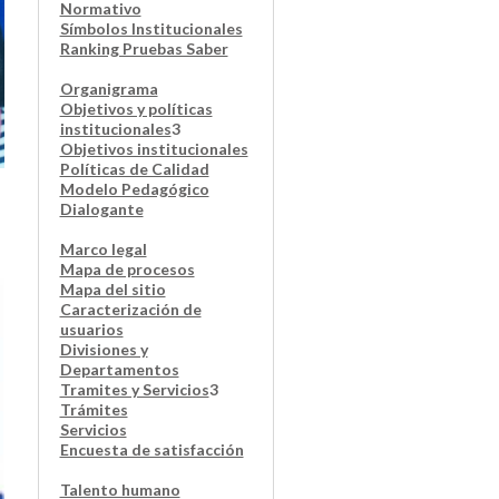
Normativo
Símbolos Institucionales
Ranking Pruebas Saber
Organigrama
Objetivos y políticas
institucionales
3
Objetivos institucionales
Políticas de Calidad
Modelo Pedagógico
Dialogante
Marco legal
Mapa de procesos
Mapa del sitio
Caracterización de
usuarios
Divisiones y
Departamentos
Tramites y Servicios
3
Trámites
Servicios
Encuesta de satisfacción
Talento humano