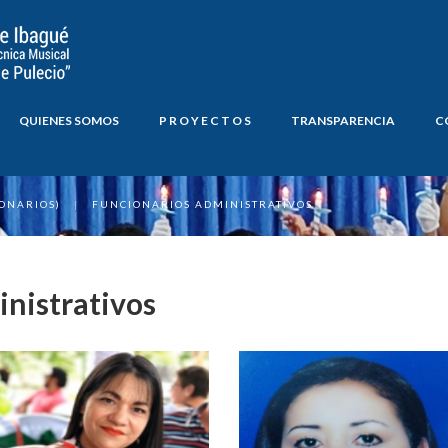
QUIENES SOMOS
P R O Y E C T O S
TRANSPARENCIA
C
ONARIOS)
|
FUNCIONARIOS ADMINISTRATIVOS
nistrativos