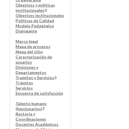
Objetivos y políticas
institucionales
3
Objetivos institucionales
Políticas de Calidad
Modelo Pedagógico
Dialogante
Marco legal
Mapa de procesos
Mapa del sitio
Caracterización de
usuarios
Divisiones y
Departamentos
Tramites y Servicios
3
Trámites
Servicios
Encuesta de satisfacción
Talento humano
(funcionarios)
7
Rectoría y
Coordinaciones
Docentes Académicos