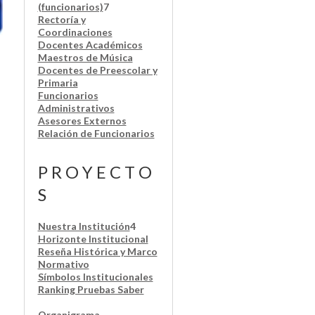
(funcionarios)
7
Rectoría y
Coordinaciones
Docentes Académicos
Maestros de Música
Docentes de Preescolar y
Primaria
Funcionarios
Administrativos
Asesores Externos
Relación de Funcionarios
P R O Y E C T O
S
Nuestra Institución
4
Horizonte Institucional
Reseña Histórica y Marco
Normativo
Símbolos Institucionales
Ranking Pruebas Saber
Organigrama