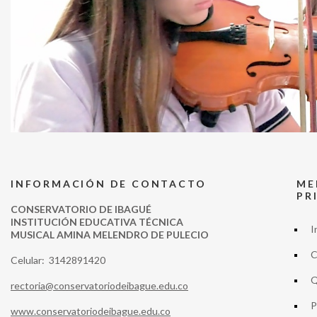
INFORMACIÓN DE CONTACTO
ME
PR
CONSERVATORIO DE IBAGUÉ
INSTITUCIÓN EDUCATIVA TÉCNICA
I
MUSICAL AMINA MELENDRO DE PULECIO
C
Celular: 3142891420
Q
rectoria@conservatoriodeibague.edu.co
P
www.conservatoriodeibague.edu.co