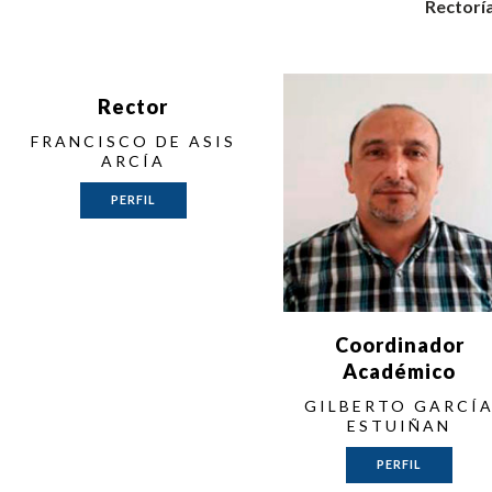
Rectorí
Rector
FRANCISCO DE ASIS
ARCÍA
PERFIL
Coordinador
Académico
GILBERTO GARCÍ
ESTUIÑAN
PERFIL