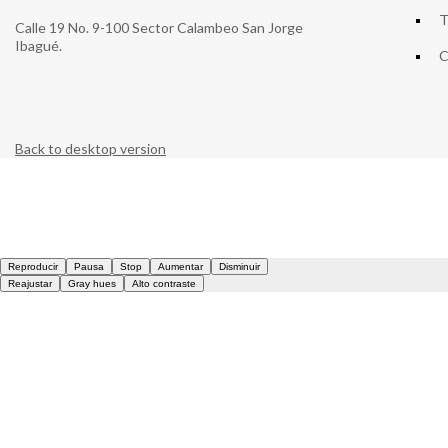
T
Calle 19 No. 9-100 Sector Calambeo San Jorge
Ibagué.
C
Back to desktop version