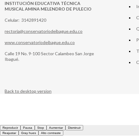
INSTITUCIÓN EDUCATIVA TÉCNICA
I
MUSICAL AMINA MELENDRO DE PULECIO
C
Celular: 3142891420
Q
rectoria@conservatoriodeibague.edu.co
P
www.conservatoriodeibague.edu.co
T
Calle 19 No. 9-100 Sector Calambeo San Jorge
Ibagué.
C
Back to desktop version