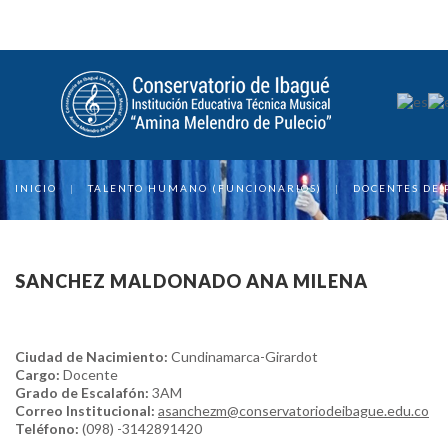
INICIO
|
TALENTO HUMANO (FUNCIONARIOS)
|
DOCENTES DE 
SANCHEZ MALDONADO ANA MILENA
Ciudad de Nacimiento:
Cundinamarca-Girardot
Cargo:
Docente
Grado de Escalafón:
3AM
Correo Institucional:
asanchezm@conservatoriodeibague.edu.co
Teléfono:
(098) -3142891420