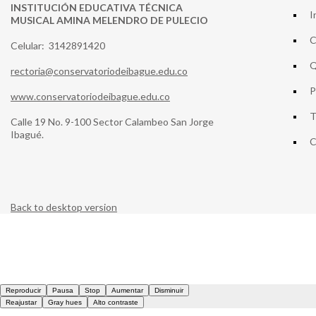
INSTITUCIÓN EDUCATIVA TÉCNICA
I
MUSICAL AMINA MELENDRO DE PULECIO
C
Celular: 3142891420
Q
rectoria@conservatoriodeibague.edu.co
P
www.conservatoriodeibague.edu.co
T
Calle 19 No. 9-100 Sector Calambeo San Jorge
Ibagué.
C
Back to desktop version