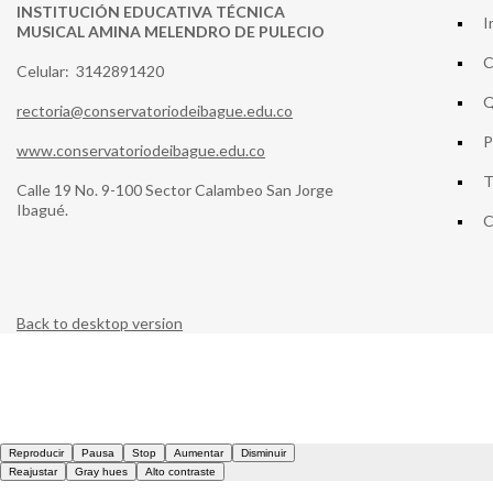
INSTITUCIÓN EDUCATIVA TÉCNICA
I
MUSICAL AMINA MELENDRO DE PULECIO
C
Celular: 3142891420
Q
rectoria@conservatoriodeibague.edu.co
P
www.conservatoriodeibague.edu.co
T
Calle 19 No. 9-100 Sector Calambeo San Jorge
Ibagué.
C
Back to desktop version