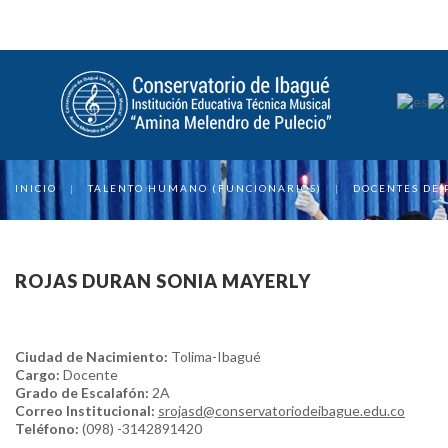
INICIO
|
TALENTO HUMANO (FUNCIONARIOS)
|
DOCENTES DE 
ROJAS DURAN SONIA MAYERLY
Ciudad de Nacimiento:
Tolima-Ibagué
Cargo:
Docente
Grado de Escalafón:
2A
Correo Institucional:
srojasd@conservatoriodeibague.edu.co
Teléfono:
(098) -3142891420