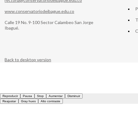
rectoria@conservatoriodeibague.edu.co
P
www.conservatoriodeibague.edu.co
T
Calle 19 No. 9-100 Sector Calambeo San Jorge
Ibagué.
C
Back to desktop version